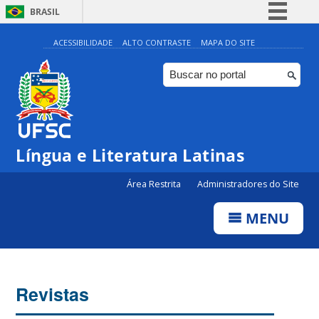
BRASIL
Simplifique!
ACESSIBILIDADE
ALTO CONTRASTE
MAPA DO SITE
Comunica BR
Participe
Acesso à informação
Legislação
Língua e Literatura Latinas
Canais
Área Restrita
Administradores do Site
MENU
Revistas