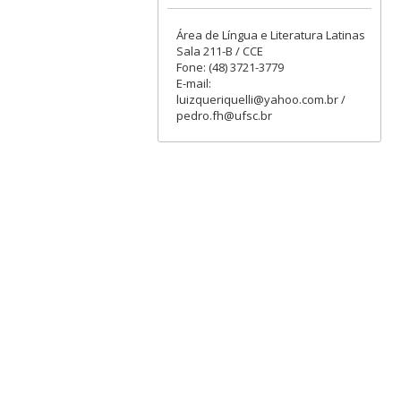
Área de Língua e Literatura Latinas
Sala 211-B / CCE
Fone: (48) 3721-3779
E-mail:
luizqueriquelli@yahoo.com.br /
pedro.fh@ufsc.br